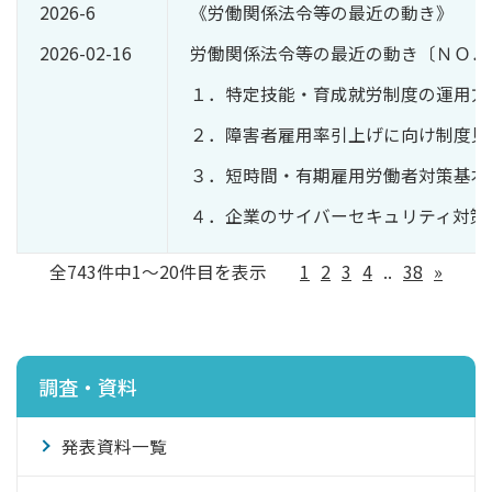
2026-6
《労働関係法令等の最近の動き》
2026-02-16
労働関係法令等の最近の動き〔ＮＯ．
１．特定技能・育成就労制度の運用方
２．障害者雇用率引上げに向け制度見
３．短時間・有期雇用労働者対策基本
４．企業のサイバーセキュリティ対策
全743件中1～20件目を表示
1
2
3
4
..
38
»
調査・資料
発表資料一覧