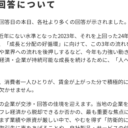
回答について
中回答日の本日、各社より多くの回答が示されました
年にない水準となった2023年、それを上回った24
、「成長と分配の好循環」に向けて、この3年の流れ
や業界への流れを後押しするなど、今年も力強い動
経済・企業が持続可能な成長を続けるために、「人へ
、消費者一人ひとりが、賃金が上がった分で積極的に
欠かせません。
の企業が交渉・回答の佳境を迎えます。当地の企業を
フレ経済から脱却できるか否かの、最も重要な焦点
まず業績や原資が厳しい中で、やむを得ず「防衛的に
取引先に声をあげることや、自社製品・サービスの