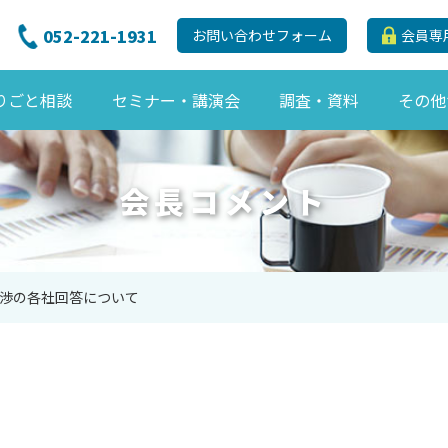
052-221-1931
お問い合わせフォーム
会員専
りごと相談
セミナー・講演会
調査・資料
その他
会長コメント
渉の各社回答について