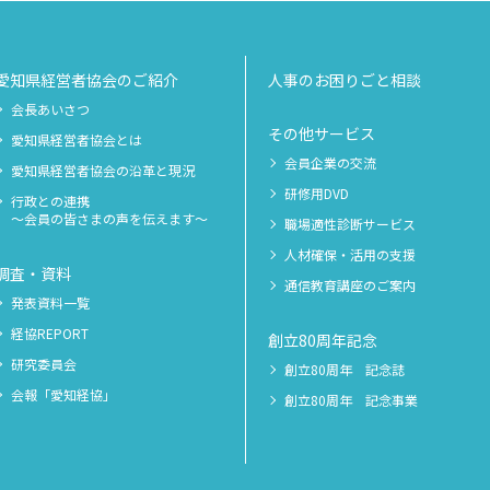
愛知県経営者協会のご紹介
人事のお困りごと相談
会長あいさつ
その他サービス
愛知県経営者協会とは
会員企業の交流
愛知県経営者協会の沿革と現況
研修用DVD
行政との連携
～会員の皆さまの声を伝えます～
職場適性診断サービス
人材確保・活用の支援
調査・資料
通信教育講座のご案内
発表資料一覧
経協REPORT
創立80周年記念
研究委員会
創立80周年 記念誌
会報「愛知経協」
創立80周年 記念事業