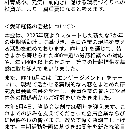
材育成や、元気に前向きに働ける環境づくりへの
投資が、より一層重要になると考えます。
＜愛知経協の活動について＞
本会は、
2025
年度よりスタートした新たな
3
か年
の中期活動計画に基づき、会員企業の現場を支え
る活動を進めております。昨年
1
年を通じて、皆
さまから寄せられた
400
件近い労務相談への対応
や、年間
40
回以上のセミナー等での情報提供を基
盤に取り組んでまいりました。
また、昨年
6
月には「エンゲージメント」をテー
マに、現場で活かせる実践的な内容をまとめた研
究委員会報告書を発行し、会員企業の皆さまや県
内外の関係者からご好評をいただきました。
本年
6
月
4
日、当協会は創立
80
周年を迎えます。こ
れまでの歩みを支えてくださった会員企業ならび
に関係各位の皆さまに、改めて深く感謝申し上げ
ます。
中期活動計画に基づき
80
周年を新たな節目