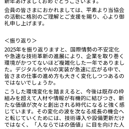
新年あけましておめでとうございます。
会員の皆さまにおかれましては、平素より当協会
の活動に格別のご理解とご支援を賜り、心より御
礼申し上げます。
＜振り返り＞
2025
年を振り返り
ますと、国際情勢の不安定化
や急速な技術革新の進展により、企業を取り巻く
環境がかつてないほど複雑化した一年でありまし
た。デジタル化や
AI
の実装が急速に広がる中で、
皆さまの仕事の進め方も大きく変化しつつあるの
ではないでしょうか。
こうした環境変化を踏まえると、今後は既存の枠
組みを超えて人材や情報が有機的に結びつき、新
たな価値が次々と創出される時代になると強く感
じています。その変化の波を次なる成長の機会へ
と転じていくためには、技術導入や設備更新だけ
ではなく、「人ならではの価値」に目を向けた人